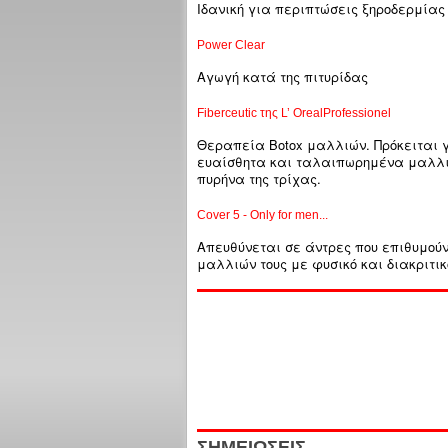
Ιδανική για περιπτώσεις ξηροδερμίας 
Power Clear
Aγωγή κατά της πιτυρίδας
Fiberceutic της L’ OrealProfessionel
Θεραπεία Botox μαλλιών. Πρόκειται γ
ευαίσθητα και ταλαιπωρημένα μαλλιά
πυρήνα της τρίχας.
Cover 5 - Only for men...
Απευθύνεται σε άντρες που επιθυμούν
μαλλιών τους με φυσικό και διακριτικ
ΣΗΜΕΙΩΣΕΙΣ