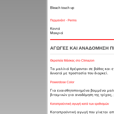
Bleach touch up
Περμανάντ - Perms
Κοντά
Μακριά
ΑΓΩΓΕΣ ΚΑΙ ΑΝΑΔΟΜΗΣΗ Π
Θεραπεία Μάσκας στο Climazon
Τα μαλλιά θρέφονται σε βάθος και επ
δυνατά με προστασία που διαρκεί.
Powerdose Color
Για ευαισθητοποιημένα βαμμένα μαλλ
βιταμινών για αναδόμηση της τρίχας,
Καταπραϋντική αγωγή κατά των ερεθισμών
Καταπραϋντική αγωγή που γίνεται απ