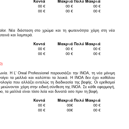
Κοντά
Μακριά
Πολύ Μακριά
00 €
00 €
00 €
00 €
00 €
00 €
lor. Νέα διάσταση στο χρώμα και τη φωτεινότητα χάρη στη νέα
ωτεινά και λαμπερά.
Κοντά
Μακριά
Πολύ Μακριά
00 €
00 €
00 €
00 €
00 €
00 €
0)
νία. Η L’ Oreal Professionel παρουσιάζει την IΝΟΑ, τη νέα μόνιμη
οίγει τα μαλλιά και καλύπτει τα λευκά. Η IΝΟΑ δεν έχει καθόλου
νολογία που αλλάζει εντελώς τη διαδικασία της βαφής. Οι ερεθισμοί
ς μειώνονται χάρη στην ειδική σύνθεση της ΙΝΟΑ. Σε κάθε εφαρμογή,
, τα μαλλιά είναι τόσο λεία και δυνατά οσο πριν τη βαφή.
Κοντά
Μακριά
Πολύ Μακριά
00 €
00€
00 €
00 €
00€
00 €