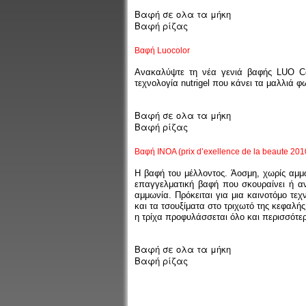
Βαφή σε ολα τα μήκη
Βαφή ρίζας
Βαφή Luocolor
Ανακαλύψτε τη νέα γενιά βαφής LUO Co
τεχνολογία nutrigel που κάνει τα μαλλιά φ
Βαφή σε ολα τα μήκη
Βαφή ρίζας
Βαφή INOA (prix d’exellence de la beaute 201
Η βαφή του μέλλοντος. Άοσμη, χωρίς αμμω
επαγγελματική βαφή που σκουραίνει ή αν
αμμωνία. Πρόκειται για μια καινοτόμο τεχ
και τα τσουξίματα στο τριχωτό της κεφαλή
η τρίχα προφυλάσσεται όλο και περισσότερο
Βαφή σε ολα τα μήκη
Βαφή ρίζας