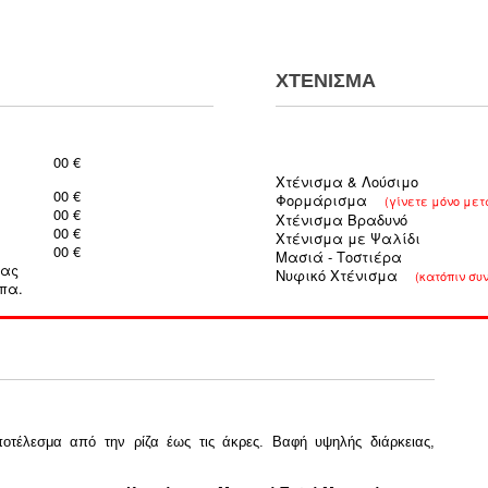
ΧΤΕΝΙΣΜΑ
00 €
Χτένισμα & Λούσιμο
00 €
Φορμάρισμα
(γίνετε μόνο μετ
00 €
Χτένισμα Βραδυνό
00 €
Χτένισμα με Ψαλίδι
00 €
Μασιά - Τοστιέρα
μας
Νυφικό Χτένισμα
(κατόπιν συ
πα.
οτέλεσμα από την ρίζα έως τις άκρες. Βαφή υψηλής διάρκειας,