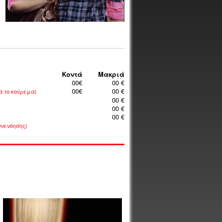
Κοντά
Μακριά
00€
00 €
00€
00 €
ά το κούρεμα)
00 €
00 €
00 €
ννενόησης)